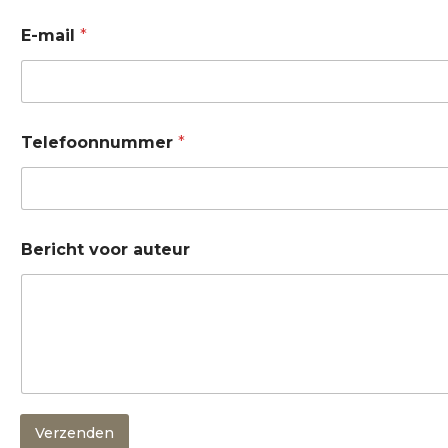
B
E-mail
*
e
r
i
c
h
t
Telefoonnummer
*
*
n
a
a
m
Bericht voor auteur
Verzenden