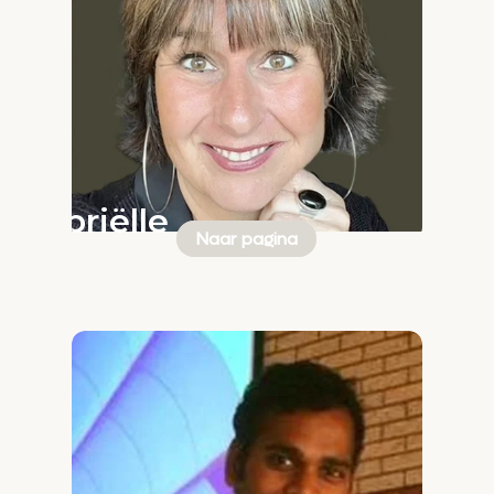
Gabriëlle
Naar pagina
Dik-
Agteres