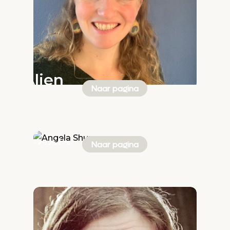
Alien
Naar pagina
van
Nes
Angela
Naar pagina
Shupe