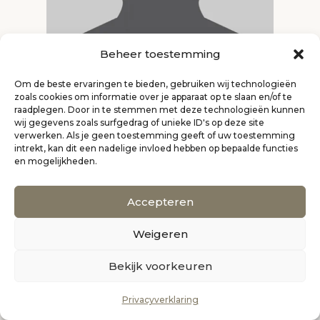
Beheer toestemming
Gottfried
Naar pagina
Om de beste ervaringen te bieden, gebruiken wij technologieën
Graziani
zoals cookies om informatie over je apparaat op te slaan en/of te
raadplegen. Door in te stemmen met deze technologieën kunnen
wij gegevens zoals surfgedrag of unieke ID's op deze site
verwerken. Als je geen toestemming geeft of uw toestemming
intrekt, kan dit een nadelige invloed hebben op bepaalde functies
en mogelijkheden.
Accepteren
Weigeren
Hans en
Naar pagina
0
Bekijk voorkeuren
Elien
Elderliesten
Privacyverklaring