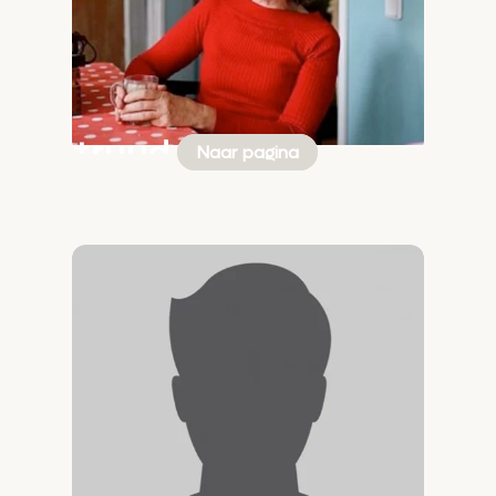
Gertruud
Naar pagina
Bakker