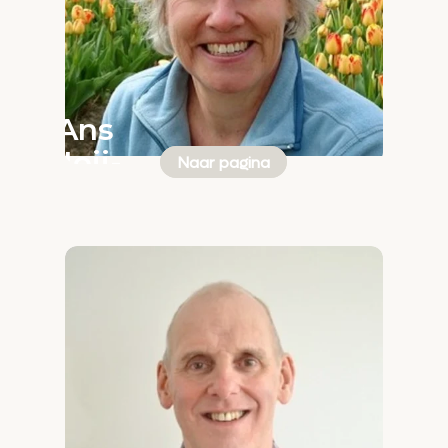
Ans
Heij-
Naar pagina
de
Boer