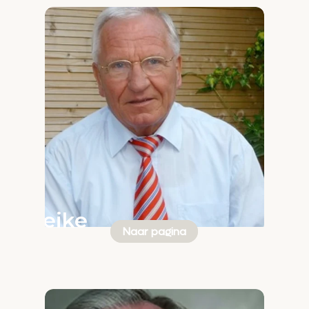
Feike
Naar pagina
ter
Velde