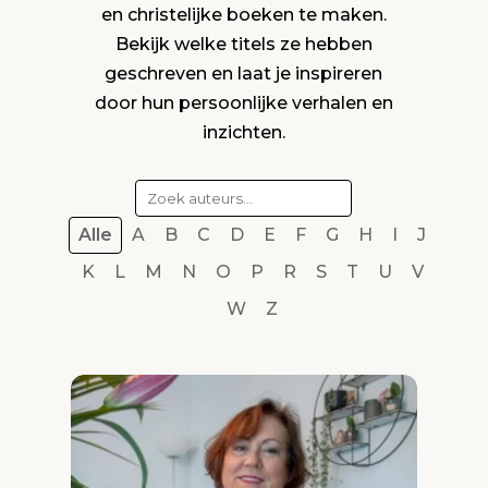
en christelijke boeken te maken.
Bekijk welke titels ze hebben
geschreven en laat je inspireren
door hun persoonlijke verhalen en
inzichten.
Alle
A
B
C
D
E
F
G
H
I
J
K
L
M
N
O
P
R
S
T
U
V
W
Z