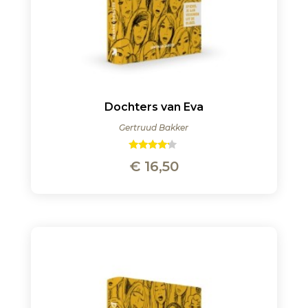
Dochters van Eva
Gertruud Bakker
Gewaarde
€
16,50
erd
4.00
uit 5