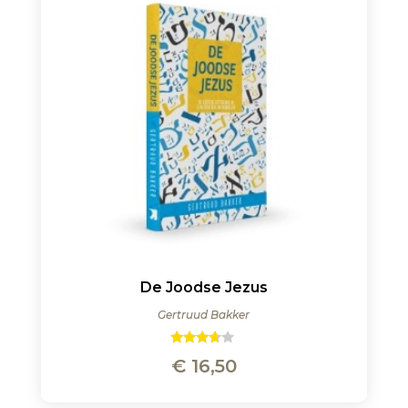
De Joodse Jezus
Gertruud Bakker
Gewaard
€
16,50
eerd
3.50
uit 5