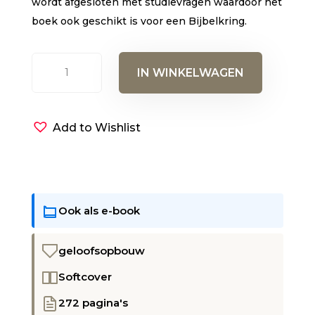
wordt afgesloten met studievragen waardoor het
boek ook geschikt is voor een Bijbelkring.
Het
IN WINKELWAGEN
Hebreeuwse
Koninkrijk
van
Add to Wishlist
God
aantal
Ook als e-book
geloofsopbouw
Softcover
272 pagina's