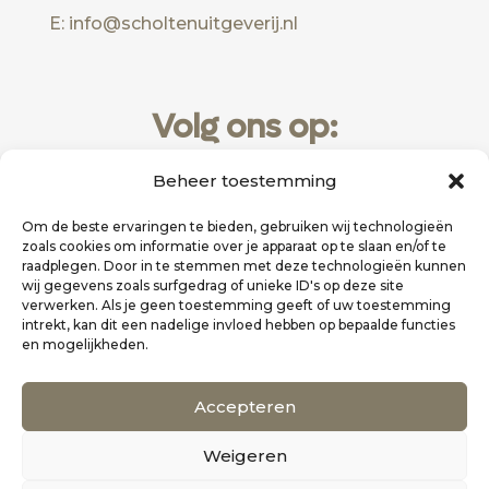
E: info@scholtenuitgeverij.nl
Volg ons op:
Beheer toestemming
Om de beste ervaringen te bieden, gebruiken wij technologieën
zoals cookies om informatie over je apparaat op te slaan en/of te
raadplegen. Door in te stemmen met deze technologieën kunnen
wij gegevens zoals surfgedrag of unieke ID's op deze site
verwerken. Als je geen toestemming geeft of uw toestemming
intrekt, kan dit een nadelige invloed hebben op bepaalde functies
en mogelijkheden.
Website realisatie door
Zakelijk Bereikbaar
Accepteren
Scholten Uitgeverij
Weigeren
©
Alle rechten voorbehouden