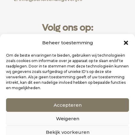
Volg ons op:
Beheer toestemming
Om de beste ervaringen te bieden, gebruiken wij technologieën
zoals cookies om informatie over je apparaat op te slaan en/of te
raadplegen. Door in te stemmen met deze technologieën kunnen
wij gegevens zoals surfgedrag of unieke ID's op deze site
verwerken. Als je geen toestemming geeft of uw toestemming
intrekt, kan dit een nadelige invloed hebben op bepaalde functies
en mogelijkheden.
Website realisatie door
Zakelijk Bereikbaar
Accepteren
Scholten Uitgeverij
Weigeren
©
Alle rechten voorbehouden
0
Bekijk voorkeuren