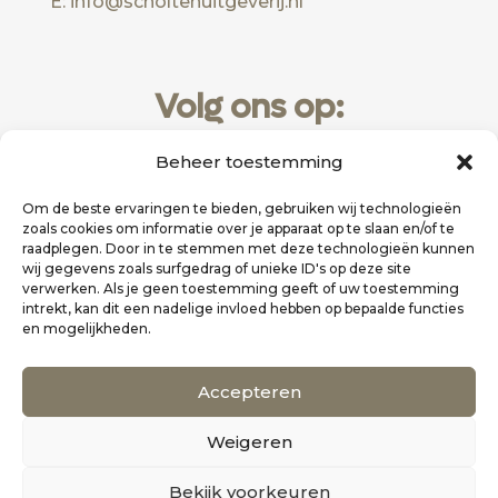
E: info@scholtenuitgeverij.nl
Volg ons op:
Beheer toestemming
Om de beste ervaringen te bieden, gebruiken wij technologieën
zoals cookies om informatie over je apparaat op te slaan en/of te
raadplegen. Door in te stemmen met deze technologieën kunnen
wij gegevens zoals surfgedrag of unieke ID's op deze site
verwerken. Als je geen toestemming geeft of uw toestemming
intrekt, kan dit een nadelige invloed hebben op bepaalde functies
en mogelijkheden.
Website realisatie door
Zakelijk Bereikbaar
Accepteren
Scholten Uitgeverij
Weigeren
©
Alle rechten voorbehouden
0
Bekijk voorkeuren