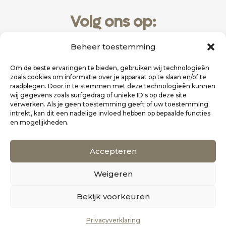
Volg ons op:
Beheer toestemming
Om de beste ervaringen te bieden, gebruiken wij technologieën
zoals cookies om informatie over je apparaat op te slaan en/of te
raadplegen. Door in te stemmen met deze technologieën kunnen
wij gegevens zoals surfgedrag of unieke ID's op deze site
verwerken. Als je geen toestemming geeft of uw toestemming
intrekt, kan dit een nadelige invloed hebben op bepaalde functies
en mogelijkheden.
Website realisatie door
Zakelijk Bereikbaar
Accepteren
Scholten Uitgeverij
Weigeren
©
Alle rechten voorbehouden
0
Bekijk voorkeuren
Privacyverklaring