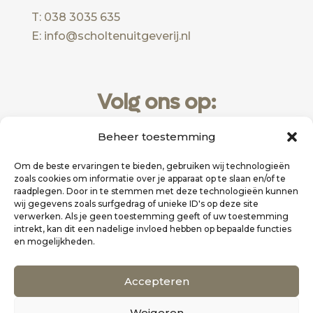
T: 038 3035 635
E: info@scholtenuitgeverij.nl
Volg ons op:
Beheer toestemming
Om de beste ervaringen te bieden, gebruiken wij technologieën
zoals cookies om informatie over je apparaat op te slaan en/of te
raadplegen. Door in te stemmen met deze technologieën kunnen
wij gegevens zoals surfgedrag of unieke ID's op deze site
verwerken. Als je geen toestemming geeft of uw toestemming
intrekt, kan dit een nadelige invloed hebben op bepaalde functies
en mogelijkheden.
Website realisatie door
Zakelijk Bereikbaar
Accepteren
Scholten Uitgeverij
Weigeren