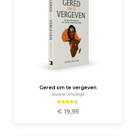
Gered om te vergeven
Josiane Umulinga
Gewaarde
€
19,95
erd
4.00
uit 5