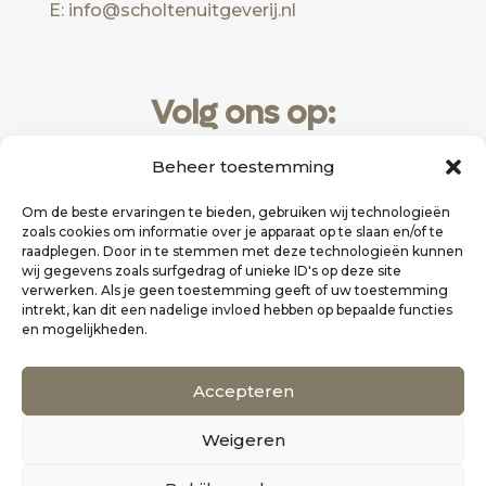
E: info@scholtenuitgeverij.nl
Volg ons op:
Beheer toestemming
Om de beste ervaringen te bieden, gebruiken wij technologieën
zoals cookies om informatie over je apparaat op te slaan en/of te
raadplegen. Door in te stemmen met deze technologieën kunnen
wij gegevens zoals surfgedrag of unieke ID's op deze site
verwerken. Als je geen toestemming geeft of uw toestemming
intrekt, kan dit een nadelige invloed hebben op bepaalde functies
en mogelijkheden.
Website realisatie door
Zakelijk Bereikbaar
Accepteren
Scholten Uitgeverij
Weigeren
©
Alle rechten voorbehouden
0