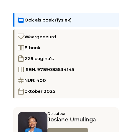
aantal
Ook als boek (fysiek)
Waargebeurd
E-book
226 pagina's
ISBN: 9789083534145
NUR: 400
oktober 2025
De auteur
Josiane Umulinga