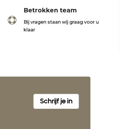
Betrokken team

Bij vragen staan wij graag voor u
klaar
Schrijf je in