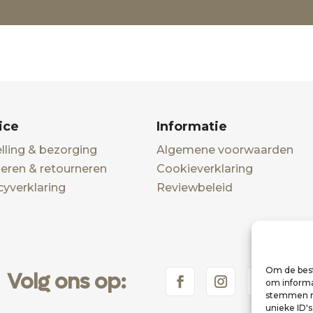
ice
Informatie
lling & bezorging
Algemene voorwaarden
eren & retourneren
Cookieverklaring
cyverklaring
Reviewbeleid
Om de best
Volg ons op:
om informat
stemmen me
unieke ID'