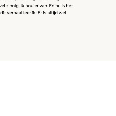
el zinnig. Ik hou er van. En nu is het
dit verhaal leer ik: Er is altijd wel