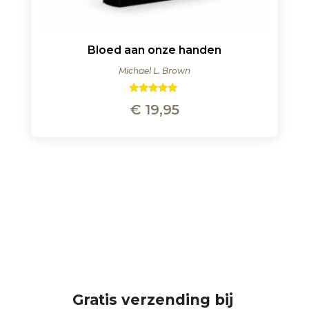
Bloed aan onze handen
Michael L. Brown
Gewaardeerd
€
19,95
5.00
uit 5
Gratis verzending bij