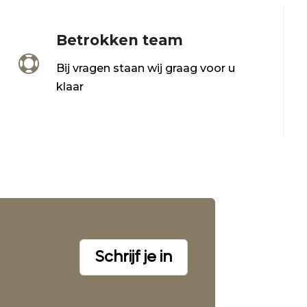
Betrokken team

Bij vragen staan wij graag voor u
klaar
Schrijf je in