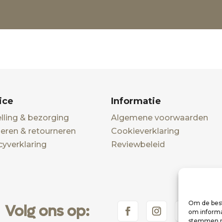
ice
Informatie
lling & bezorging
Algemene voorwaarden
eren & retourneren
Cookieverklaring
cyverklaring
Reviewbeleid
Om de best
Volg ons op:
om informat
stemmen me