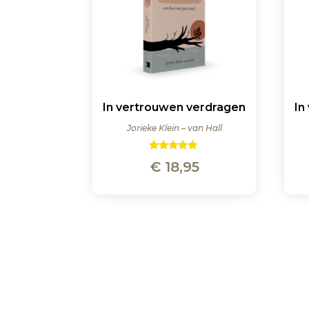
In vertrouwen verdragen
In
Jorieke Klein – van Hall
Gewaardeerd
€
18,95
5.00
uit 5