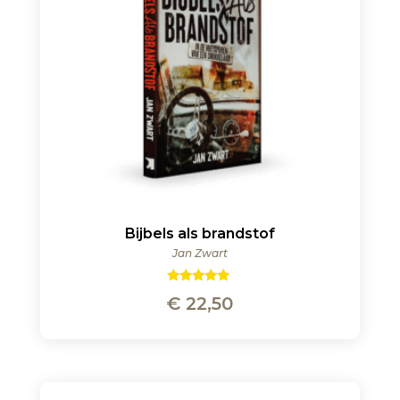
Bijbels als brandstof
Jan Zwart
Gewaardeerd
€
22,50
5.00
uit 5