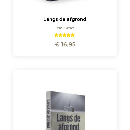
Langs de afgrond
Jan Zwart
Gewaardeer
€
16,95
d
4.86
uit 5