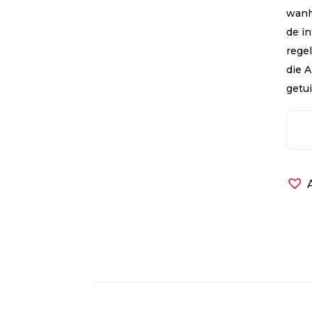
wanh
de i
regel
die 
getui
Lan
de
afgr
aant