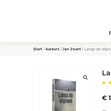
Start
/
Auteurs
/
Jan Zwart
/ Langs de afgr
La
Ge
de
4.
€
1
op
g
er
kl