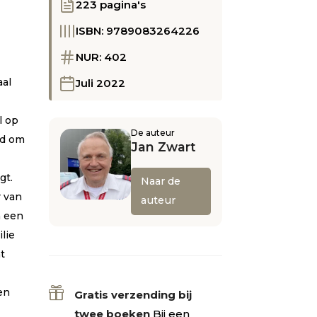
223 pagina's
n
ISBN: 9789083264226
NUR: 402
aal
Juli 2022
l op
De auteur
gd om
Jan Zwart
gt.
Naar de
r van
auteur
n een
lie
t

en
Gratis verzending bij
twee boeken
Bij een