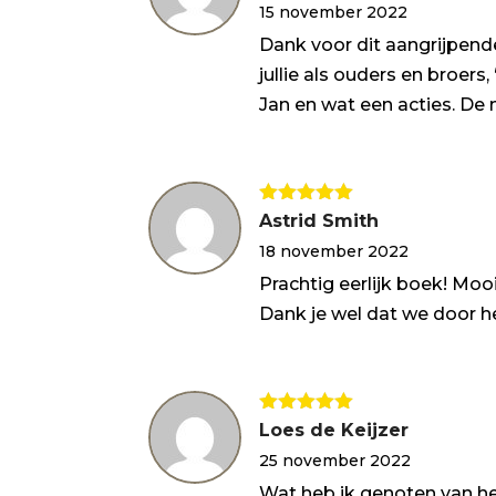
15 november 2022
5
Dank voor dit aangrijpend
jullie als ouders en broer
Jan en wat een acties. De
Gewaardeerd
Astrid Smith
5
uit 5
18 november 2022
Prachtig eerlijk boek! Moo
Dank je wel dat we door h
Gewaardeerd
Loes de Keijzer
5
uit 5
25 november 2022
Wat heb ik genoten van he