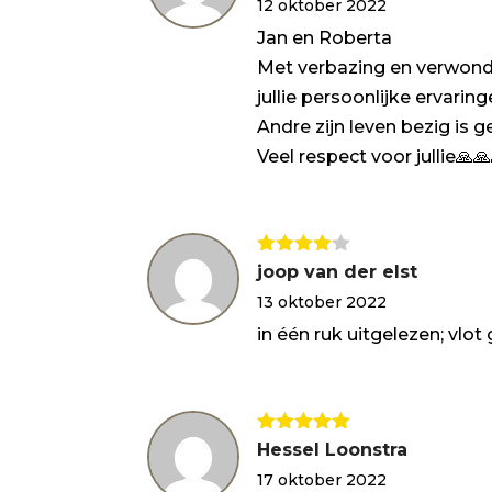
12 oktober 2022
Jan en Roberta
Met verbazing en verwonder
jullie persoonlijke ervari
Andre zijn leven bezig is 
Veel respect voor jullie🙏
Gewaarde
joop van der elst
erd
4
uit
13 oktober 2022
5
in één ruk uitgelezen; vl
Gewaardeerd
Hessel Loonstra
5
uit 5
17 oktober 2022