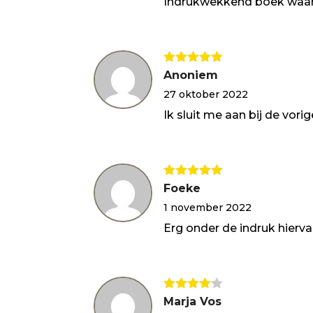
Indrukwekkend boek waarin 
Gewaardeerd
Anoniem
5
uit 5
27 oktober 2022
Ik sluit me aan bij de vor
Gewaardeerd
Foeke
5
uit 5
1 november 2022
Erg onder de indruk hierva
Gewaarde
Marja Vos
erd
4
uit