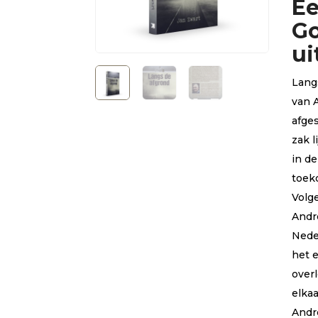
Ee
wa
ri
Go
ui
Lang
van 
afge
zak l
in de
toek
Volge
Andr
Neder
het 
over
elka
Andr