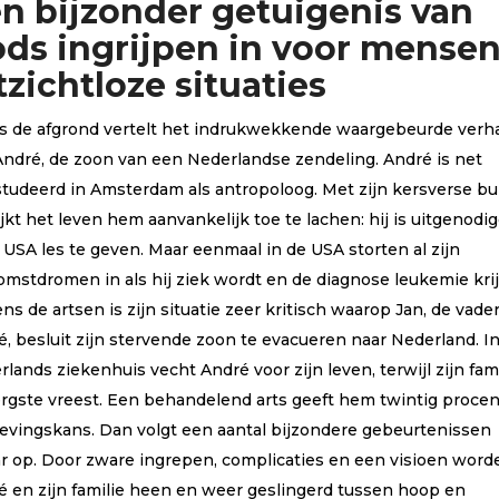
n bijzonder getuigenis van
arde
ngen
ds ingrijpen in voor mense
tzichtloze situaties
s de afgrond vertelt het indrukwekkende waargebeurde verh
André, de zoon van een Nederlandse zendeling. André is net
studeerd in Amsterdam als antropoloog. Met zijn kersverse bu
ijkt het leven hem aanvankelijk toe te lachen: hij is uitgenodi
 USA les te geven. Maar eenmaal in de USA storten al zijn
omstdromen in als hij ziek wordt en de diagnose leukemie krij
ns de artsen is zijn situatie zeer kritisch waarop Jan, de vade
é, besluit zijn stervende zoon te evacueren naar Nederland. I
lands ziekenhuis vecht André voor zijn leven, terwijl zijn fami
ergste vreest. Een behandelend arts geeft hem twintig procen
levingskans. Dan volgt een aantal bijzondere gebeurtenissen
ar op. Door zware ingrepen, complicaties en een visioen word
é en zijn familie heen en weer geslingerd tussen hoop en