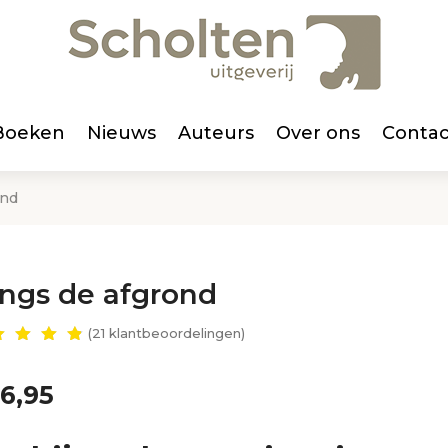
Boeken
Nieuws
Auteurs
Over ons
Contac
ond
ngs de afgrond
(
21
klantbeoordelingen)
waar
erd
86
6,95
 5
ebase
d op
ant