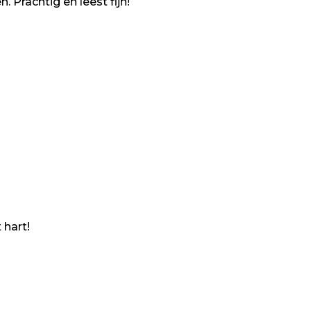
 Prachtig en leest fijn!
 hart!