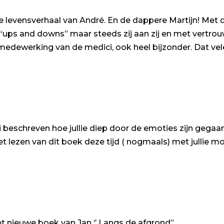
e levensverhaal van André. En de dappere Martijn! Met d
s, “ups and downs” maar steeds zij aan zij en met vert
 medewerking van de medici, ook heel bijzonder. Dat ve
i beschreven hoe jullie diep door de emoties zijn gegaan 
et lezen van dit boek deze tijd ( nogmaals) met jullie 
t nieuwe boek van Jan ‘’ Langs de afgrond”.