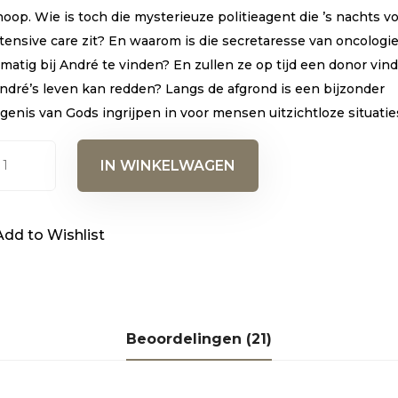
oop. Wie is toch die mysterieuze politieagent die ’s nachts v
ntensive care zit? En waarom is die secretaresse van oncologi
matig bij André te vinden? En zullen ze op tijd een donor vin
André’s leven kan redden? Langs de afgrond is een bijzonder
genis van Gods ingrijpen in voor mensen uitzichtloze situatie
gs
IN WINKELWAGEN
ond
al
Add to Wishlist
Beoordelingen (21)