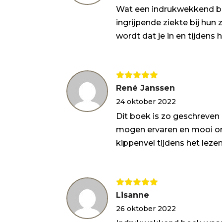
Wat een indrukwekkend bo
ingrijpende ziekte bij hun
wordt dat je in en tijdens h
Gewaardeerd
René Janssen
5
uit 5
24 oktober 2022
Dit boek is zo geschreven 
mogen ervaren en mooi om
kippenvel tijdens het lezen
Gewaardeerd
Lisanne
5
uit 5
26 oktober 2022