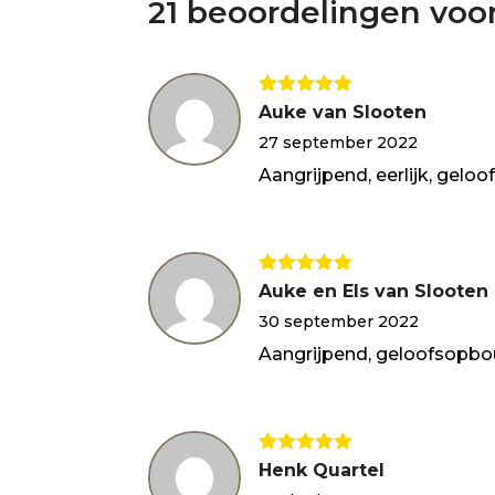
21 beoordelingen voo
Gewaardeerd
Auke van Slooten
5
uit 5
27 september 2022
Aangrijpend, eerlijk, gelo
Gewaardeerd
Auke en Els van Slooten
5
uit 5
30 september 2022
Aangrijpend, geloofsopbo
Gewaardeerd
Henk Quartel
5
uit 5