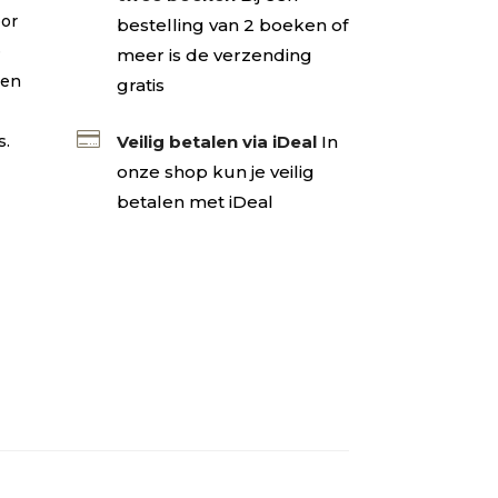
oor
bestelling van 2 boeken of
e
meer is de verzending
den
gratis

Veilig betalen via iDeal
In
s.
onze shop kun je veilig
betalen met iDeal