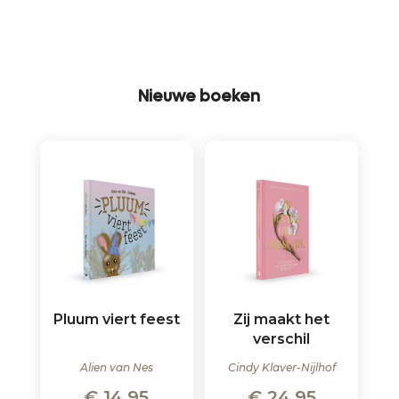
Nieuwe boeken
Pluum viert feest
Zij maakt het
verschil
Alien van Nes
Cindy Klaver-Nijlhof
€
14,95
€
24,95