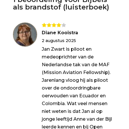
als brandstof (luisterboek)
Gewaarde
Diane Kooistra
erd
4
uit
2 augustus 2025
5
Jan Zwart is piloot en
medeoprichter van de
Nederlandse tak van de MAF
(Mission Aviation Fellowship).
Jarenlang vloog hij als piloot
over de ondoordringbare
oerwouden van Ecuador en
Colombia. Wat veel mensen
niet weten is dat Jan al op
jonge leeftijd Anne van der Bijl
leerde kennen en bij Open