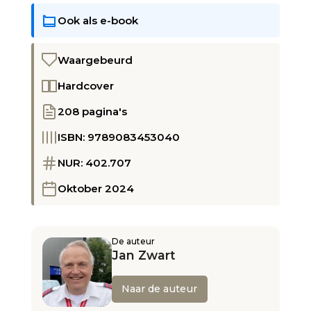
Ook als e-book
Waargebeurd
Hardcover
208 pagina's
ISBN: 9789083453040
NUR: 402.707
Oktober 2024
De auteur
Jan Zwart
Naar de auteur