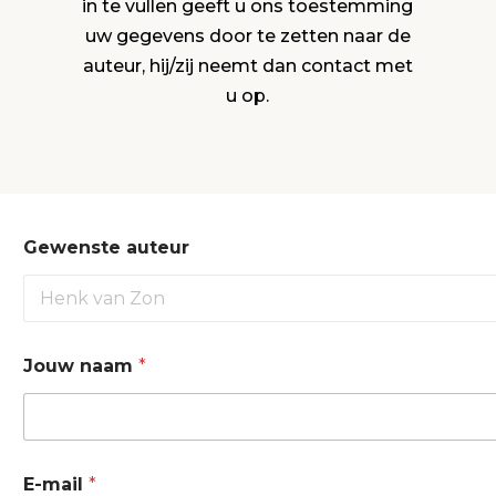
in te vullen geeft u ons toestemming
uw gegevens door te zetten naar de
auteur, hij/zij neemt dan contact met
u op.
Gewenste auteur
T
Jouw naam
*
e
l
e
f
o
o
E-mail
*