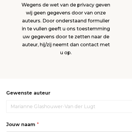
Wegens de wet van de privacy geven
wij geen gegevens door van onze
auteurs. Door onderstaand formulier
in te vullen geeft u ons toestemming
uw gegevens door te zetten naar de
auteur, hij/zij neemt dan contact met
u op.
J
Gewenste auteur
o
u
w
*
a
u
Jouw naam
*
t