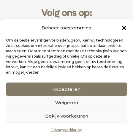
Volg ons op:
Beheer toestemming
Om de beste ervaringen te bieden, gebruiken wij technologieën
zoals cookies om informatie over je apparaat op te slaan en/of te
raadplegen. Door in te stemmen met deze technologieën kunnen
wij gegevens zoals surfgedrag of unieke ID's op deze site
verwerken. Als je geen toestemming geeft of uw toestemming
intrekt, kan dit een nadelige invloed hebben op bepaalde functies
en mogelijkheden.
Website realisatie door
Zakelijk Bereikbaar
Accepteren
Scholten Uitgeverij
Weigeren
©
Alle rechten voorbehouden
0
Bekijk voorkeuren
Privacyverklaring