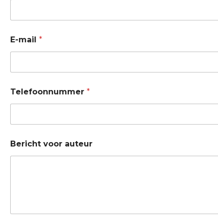
e
u
r
E-mail
*
Telefoonnummer
*
Bericht voor auteur