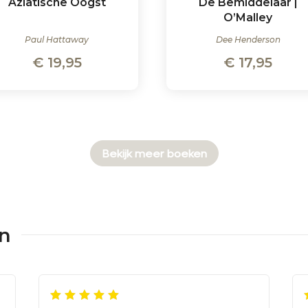
Aziatische Oogst
De Bemiddelaar |
O’Malley
Paul Hattaway
Dee Henderson
€
19,95
€
17,95
Bekijk meer boeken
en