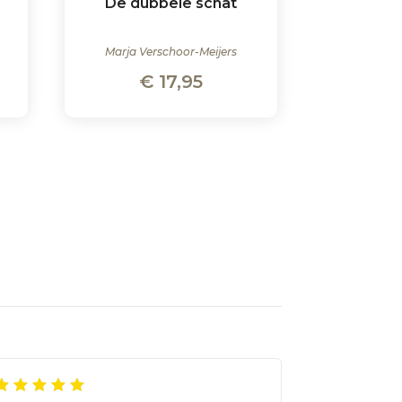
De dubbele schat
Marja Verschoor-Meijers
€
17,95