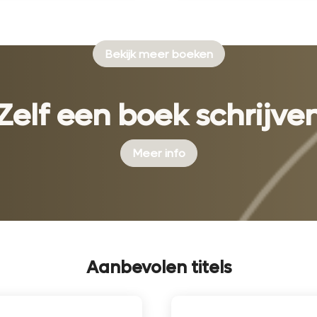
Bekijk meer boeken
Zelf een boek schrijve
Meer info
Aanbevolen titels