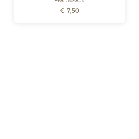
Peter Tsukahira
€
7,50