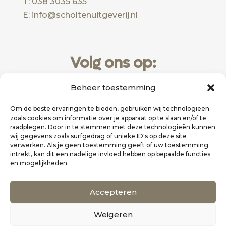
T: 038 3035 635
E: info@scholtenuitgeverij.nl
Volg ons op:
Beheer toestemming
Om de beste ervaringen te bieden, gebruiken wij technologieën
zoals cookies om informatie over je apparaat op te slaan en/of te
raadplegen. Door in te stemmen met deze technologieën kunnen
wij gegevens zoals surfgedrag of unieke ID's op deze site
verwerken. Als je geen toestemming geeft of uw toestemming
intrekt, kan dit een nadelige invloed hebben op bepaalde functies
en mogelijkheden.
Website realisatie door
Zakelijk Bereikbaar
Accepteren
Scholten Uitgeverij
Weigeren
©
Alle rechten voorbehouden