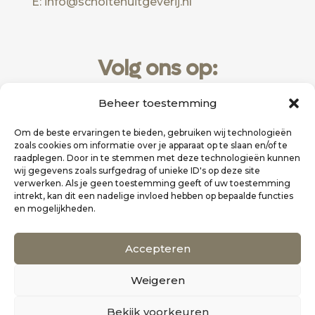
E: info@scholtenuitgeverij.nl
Volg ons op:
Beheer toestemming
Om de beste ervaringen te bieden, gebruiken wij technologieën
zoals cookies om informatie over je apparaat op te slaan en/of te
raadplegen. Door in te stemmen met deze technologieën kunnen
wij gegevens zoals surfgedrag of unieke ID's op deze site
verwerken. Als je geen toestemming geeft of uw toestemming
intrekt, kan dit een nadelige invloed hebben op bepaalde functies
en mogelijkheden.
Website realisatie door
Zakelijk Bereikbaar
Accepteren
Scholten Uitgeverij
Weigeren
©
Alle rechten voorbehouden
0
Bekijk voorkeuren