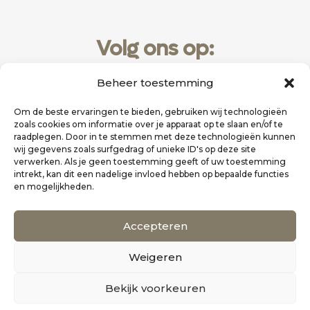
Volg ons op:
Beheer toestemming
Om de beste ervaringen te bieden, gebruiken wij technologieën
zoals cookies om informatie over je apparaat op te slaan en/of te
raadplegen. Door in te stemmen met deze technologieën kunnen
wij gegevens zoals surfgedrag of unieke ID's op deze site
verwerken. Als je geen toestemming geeft of uw toestemming
intrekt, kan dit een nadelige invloed hebben op bepaalde functies
en mogelijkheden.
Website realisatie door
Zakelijk Bereikbaar
Accepteren
Scholten Uitgeverij
Weigeren
©
Alle rechten voorbehouden
0
Bekijk voorkeuren