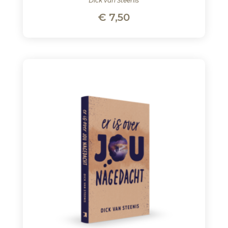
Dick van Steenis
€
7,50