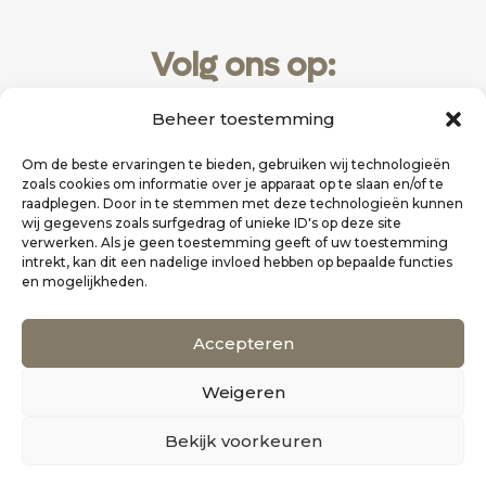
Volg ons op:
Beheer toestemming
Om de beste ervaringen te bieden, gebruiken wij technologieën
zoals cookies om informatie over je apparaat op te slaan en/of te
raadplegen. Door in te stemmen met deze technologieën kunnen
wij gegevens zoals surfgedrag of unieke ID's op deze site
verwerken. Als je geen toestemming geeft of uw toestemming
intrekt, kan dit een nadelige invloed hebben op bepaalde functies
en mogelijkheden.
Website realisatie door
Zakelijk Bereikbaar
Accepteren
Scholten Uitgeverij
Weigeren
©
Alle rechten voorbehouden
0
Bekijk voorkeuren