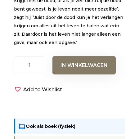
krijgt met de dood, of als je zelf dichtbij de dood
bent geweest, is je leven nooit meer dezelfde’,
zegt hij. ‘Juist door de dood kun je het verlangen
krijgen om alles uit het leven te halen wat erin
zit. Daardoor is het leven niet langer alleen een
gave, maar ook een opgave.’
De
IN WINKELWAGEN
dood
is
abnormaal
Add to Wishlist
(e-
book)
aantal
Ook als boek (fysiek)