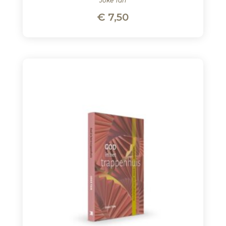
Joke Tan
€
7,50