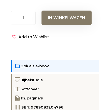
Richt
IN WINKELWAGEN
je
antenne
omhoog
Add to Wishlist
aantal
Ook als e-book
Bijbelstudie
Softcover
112 pagina's
ISBN: 9789083204796