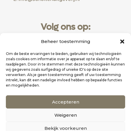
Volg ons op:
Beheer toestemming
Om de beste ervaringen te bieden, gebruiken wij technologieën
zoals cookies om informatie over je apparaat op te slaan en/of te
raadplegen. Door in te stemmen met deze technologieën kunnen
wij gegevens zoals surfgedrag of unieke ID's op deze site
verwerken. Als je geen toestemming geeft of uw toestemming
intrekt, kan dit een nadelige invloed hebben op bepaalde functies
en mogelijkheden.
Website realisatie door
Zakelijk Bereikbaar
Accepteren
Scholten Uitgeverij
Weigeren
©
Alle rechten voorbehouden
0
Bekijk voorkeuren