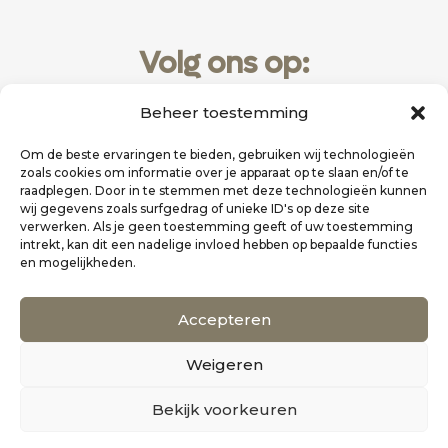
Volg ons op:
Beheer toestemming
Om de beste ervaringen te bieden, gebruiken wij technologieën
zoals cookies om informatie over je apparaat op te slaan en/of te
raadplegen. Door in te stemmen met deze technologieën kunnen
wij gegevens zoals surfgedrag of unieke ID's op deze site
verwerken. Als je geen toestemming geeft of uw toestemming
intrekt, kan dit een nadelige invloed hebben op bepaalde functies
en mogelijkheden.
Website realisatie door
Zakelijk Bereikbaar
Accepteren
Scholten Uitgeverij
Weigeren
©
Alle rechten voorbehouden
0
Bekijk voorkeuren