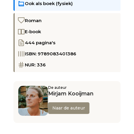
Ook als boek (fysiek)
Roman
E-book
444 pagina's
ISBN: 9789083401386
NUR: 336
De auteur
Mirjam Kooijman
Naar de auteur