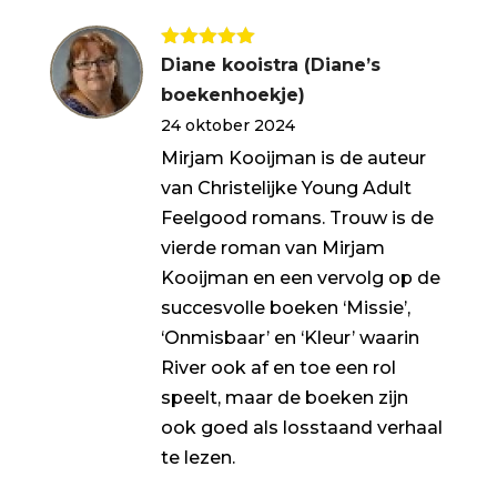
Gewaardeerd
Diane kooistra (Diane’s
5
uit 5
boekenhoekje)
24 oktober 2024
Mirjam Kooijman is de auteur
van Christelijke Young Adult
Feelgood romans. Trouw is de
vierde roman van Mirjam
Kooijman en een vervolg op de
succesvolle boeken ‘Missie’,
‘Onmisbaar’ en ‘Kleur’ waarin
River ook af en toe een rol
speelt, maar de boeken zijn
ook goed als losstaand verhaal
te lezen.