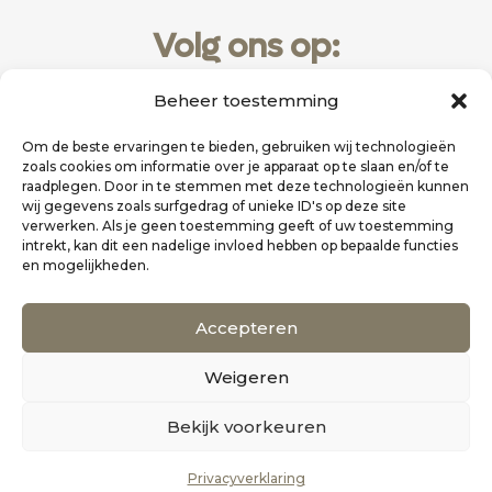
Volg ons op:
Beheer toestemming
Om de beste ervaringen te bieden, gebruiken wij technologieën
zoals cookies om informatie over je apparaat op te slaan en/of te
raadplegen. Door in te stemmen met deze technologieën kunnen
wij gegevens zoals surfgedrag of unieke ID's op deze site
verwerken. Als je geen toestemming geeft of uw toestemming
intrekt, kan dit een nadelige invloed hebben op bepaalde functies
en mogelijkheden.
Website realisatie door
Zakelijk Bereikbaar
Accepteren
Scholten Uitgeverij
Weigeren
©
Alle rechten voorbehouden
0
Bekijk voorkeuren
Privacyverklaring