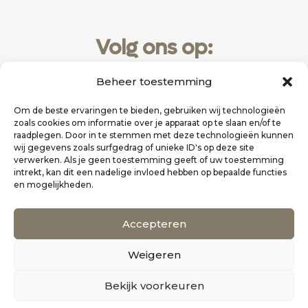
Volg ons op:
Beheer toestemming
Om de beste ervaringen te bieden, gebruiken wij technologieën
zoals cookies om informatie over je apparaat op te slaan en/of te
raadplegen. Door in te stemmen met deze technologieën kunnen
wij gegevens zoals surfgedrag of unieke ID's op deze site
verwerken. Als je geen toestemming geeft of uw toestemming
intrekt, kan dit een nadelige invloed hebben op bepaalde functies
en mogelijkheden.
Website realisatie door
Zakelijk Bereikbaar
Accepteren
Scholten Uitgeverij
Weigeren
©
Alle rechten voorbehouden
0
Bekijk voorkeuren