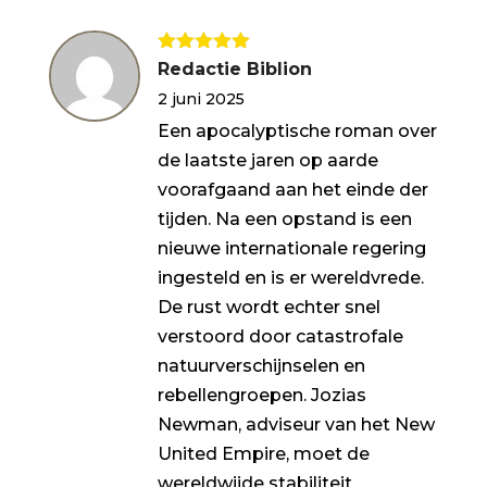
Gewaardeerd
Redactie Biblion
5
uit 5
2 juni 2025
Een apocalyptische roman over
de laatste jaren op aarde
voorafgaand aan het einde der
tijden. Na een opstand is een
nieuwe internationale regering
ingesteld en is er wereldvrede.
De rust wordt echter snel
verstoord door catastrofale
natuurverschijnselen en
rebellengroepen. Jozias
Newman, adviseur van het New
United Empire, moet de
wereldwijde stabiliteit