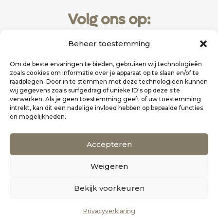
Volg ons op:
Beheer toestemming
Om de beste ervaringen te bieden, gebruiken wij technologieën
zoals cookies om informatie over je apparaat op te slaan en/of te
raadplegen. Door in te stemmen met deze technologieën kunnen
wij gegevens zoals surfgedrag of unieke ID's op deze site
verwerken. Als je geen toestemming geeft of uw toestemming
intrekt, kan dit een nadelige invloed hebben op bepaalde functies
en mogelijkheden.
Website realisatie door
Zakelijk Bereikbaar
Accepteren
Scholten Uitgeverij
Weigeren
©
Alle rechten voorbehouden
0
Bekijk voorkeuren
Privacyverklaring