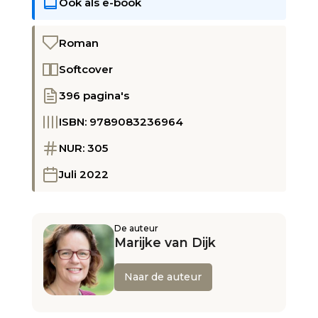
Ook als e-book
Roman
Softcover
396 pagina's
ISBN: 9789083236964
NUR: 305
Juli 2022
De auteur
Marijke van Dijk
Naar de auteur