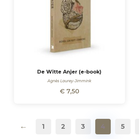
De Witte Anjer (e-book)
Agnès Laurey-Jimmink
€
7,50
←
1
2
3
4
5