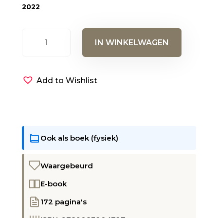
2022
De
IN WINKELWAGEN
Prins
en
de
Add to Wishlist
profeet
(E-
book)
aantal
Ook als boek (fysiek)
Waargebeurd
E-book
172 pagina's