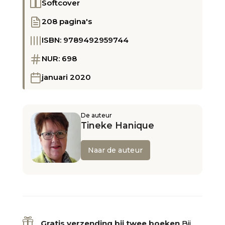
Softcover
208 pagina's
ISBN: 9789492959744
NUR: 698
januari 2020
De auteur
Tineke Hanique
Naar de auteur

Gratis verzending bij twee boeken
Bij