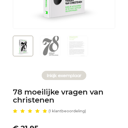
Inkijk exemplaar
78 moeilijke vragen van
christenen
(
1
klantbeoordeling)
Gewaar
deerd
5.00