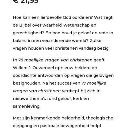
€
21,95
op 5
gebase
erd op
klant
Hoe kan een liefdevolle God oordelen? Wat zegt
waarder
ing
de Bijbel over waarheid, wetenschap en
gerechtigheid? En hoe houd je geloof en rede in
balans in een veranderende wereld? Zulke
vragen houden veel christenen vandaag bezig.
In
78 moeilijke vragen van christenen
geeft
Willem J. Ouweneel opnieuw heldere en
doordachte antwoorden op vragen die gelovigen
bezighouden. Na het succes van
77 moeilijke
vragen van christenen
verdiept hij zich in
nieuwe thema’s rond geloof, kerk en
samenleving.
Met zijn kenmerkende helderheid, theologische
diepgang en pastorale bewogenheid helpt