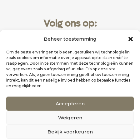
Volg ons op:
Beheer toestemming
Om de beste ervaringen te bieden, gebruiken wij technologieën
zoals cookies om informatie over je apparaat op te slaan en/of te
raadplegen. Door in te stemmen met deze technologieën kunnen
wij gegevens zoals surfgedrag of unieke ID's op deze site
verwerken. Als je geen toestemming geeft of uw toestemming
intrekt, kan dit een nadelige invloed hebben op bepaalde functies
en mogelijkheden.
Website realisatie door
Zakelijk Bereikbaar
Accepteren
Scholten Uitgeverij
Weigeren
©
Alle rechten voorbehouden
0
Bekijk voorkeuren