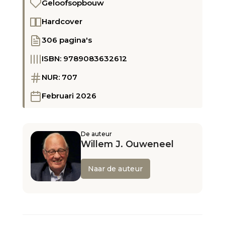
Geloofsopbouw
Hardcover
306 pagina's
ISBN: 9789083632612
NUR: 707
Februari 2026
De auteur
Willem J. Ouweneel
Naar de auteur