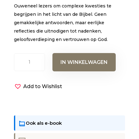
Ouweneel lezers om complexe kwesties te
begrijpen in het licht van de Bijbel. Geen
gemakkelijke antwoorden, maar eerlijke
reflecties die uitnodigen tot nadenken,
geloofsverdieping en vertrouwen op God.
78
IN WINKELWAGEN
moeilijke
vragen
van
Add to Wishlist
christenen
aantal
Ook als e-book