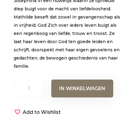
Josephina in een huwelijk waarin ze opnieuw
diep buigt voor de macht van liefdeloosheid.
Mathilde beseft dat zowel in gevangenschap als
in vrijheid, God Zich over ieders leven buigt als
een regenboog van liefde, trouw en troost. Ze
laat haar leven door God ten goede leiden en
schrijft, doorspekt met haar eigen gevoelens en
gedachten, de bewogen geschiedenis van haar
familie.
Buigen
IN WINKELWAGEN
&
Regenbogen
(e-
Add to Wishlist
book)
aantal