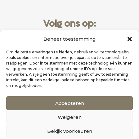
Volg ons op:
Beheer toestemming
Om de beste ervaringen te bieden, gebruiken wij technologieën
zoals cookies om informatie over je apparaat op te slaan en/of te
raadplegen. Door in te stemmen met deze technologieën kunnen
wij gegevens zoals surfgedrag of unieke ID's op deze site
verwerken. Als je geen toestemming geeft of uw toestemming
intrekt, kan dit een nadelige invloed hebben op bepaalde functies
en mogelijkheden.
Website realisatie door
Zakelijk Bereikbaar
Accepteren
Scholten Uitgeverij
Weigeren
©
Alle rechten voorbehouden
0
Bekijk voorkeuren