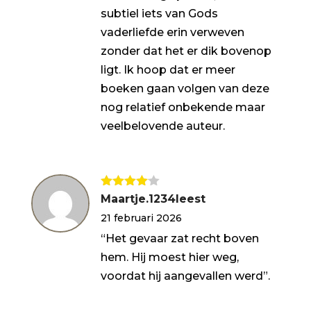
subtiel iets van Gods
vaderliefde erin verweven
zonder dat het er dik bovenop
ligt. Ik hoop dat er meer
boeken gaan volgen van deze
nog relatief onbekende maar
veelbelovende auteur.
Gewaarde
Maartje.1234leest
erd
4
uit
21 februari 2026
5
“Het gevaar zat recht boven
hem. Hij moest hier weg,
voordat hij aangevallen werd”.