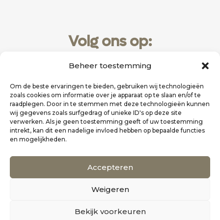
Volg ons op:
Beheer toestemming
Om de beste ervaringen te bieden, gebruiken wij technologieën
zoals cookies om informatie over je apparaat op te slaan en/of te
raadplegen. Door in te stemmen met deze technologieën kunnen
wij gegevens zoals surfgedrag of unieke ID's op deze site
verwerken. Als je geen toestemming geeft of uw toestemming
intrekt, kan dit een nadelige invloed hebben op bepaalde functies
en mogelijkheden.
Website realisatie door
Zakelijk Bereikbaar
Accepteren
Scholten Uitgeverij
Weigeren
©
Alle rechten voorbehouden
0
Bekijk voorkeuren