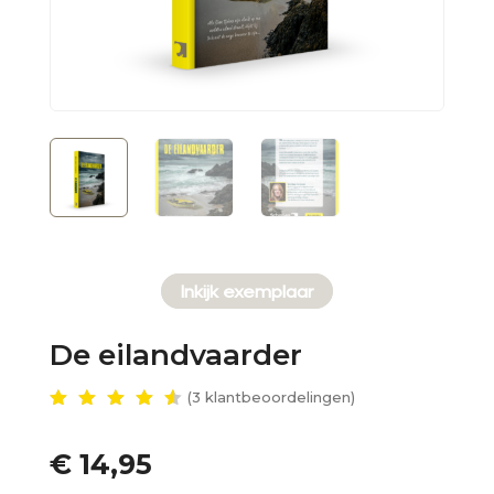
Inkijk exemplaar
De eilandvaarder
(
3
klantbeoordelingen)
Gewaar
deerd
4.67
€
14,95
op 5
gebase