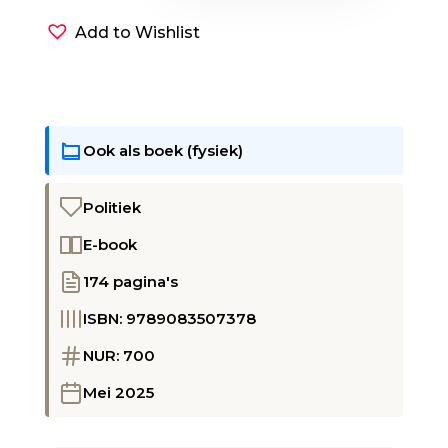
Palestina
Add to Wishlist
(E-
book)
aantal
Ook als boek (fysiek)
Politiek
E-book
174 pagina's
ISBN: 9789083507378
NUR: 700
Mei 2025