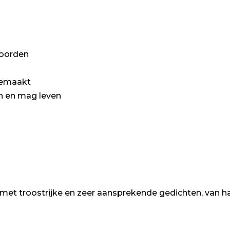
woorden
egemaakt
n en mag leven
met troostrijke en zeer aansprekende gedichten, van h