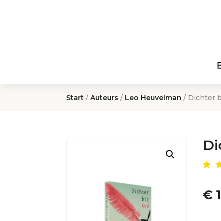
Start
/
Auteurs
/
Leo Heuvelman
/ Dichter 
Di
Ge
de
4.
€
1
op
g
er
kl