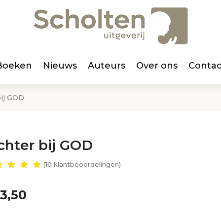
Boeken
Nieuws
Auteurs
Over ons
Contac
bij GOD
chter bij GOD
(
10
klantbeoordelingen)
waar
erd
89
3,50
 5
ebase
d op
ant