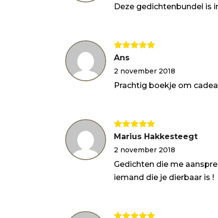
Deze gedichtenbundel is i
Gewaardeerd
Ans
5
uit 5
2 november 2018
Prachtig boekje om cadea
Gewaardeerd
Marius Hakkesteegt
5
uit 5
2 november 2018
Gedichten die me aansprek
iemand die je dierbaar is !