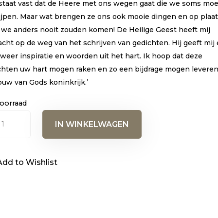
 staat vast dat de Heere met ons wegen gaat die we soms moei
arde
ngen
ijpen. Maar wat brengen ze ons ook mooie dingen en op plaa
 we anders nooit zouden komen! De Heilige Geest heeft mij
cht op de weg van het schrijven van gedichten. Hij geeft mij 
weer inspiratie en woorden uit het hart. Ik hoop dat deze
chten uw hart mogen raken en zo een bijdrage mogen leveren
ouw van Gods koninkrijk.’
oorraad
ter
IN WINKELWAGEN
D
al
Add to Wishlist