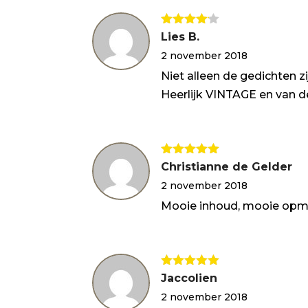
Gewaarde
Lies B.
erd
4
uit
2 november 2018
5
Niet alleen de gedichten 
Heerlijk VINTAGE en van de
Gewaardeerd
Christianne de Gelder
5
uit 5
2 november 2018
Mooie inhoud, mooie opma
Gewaardeerd
Jaccolien
5
uit 5
2 november 2018