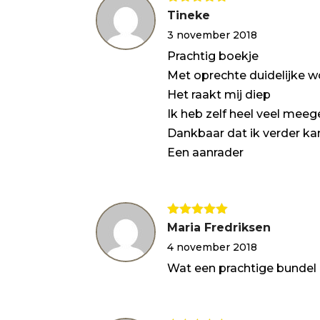
Gewaardeerd
Tineke
5
uit 5
3 november 2018
Prachtig boekje
Met oprechte duidelijke 
Het raakt mij diep
Ik heb zelf heel veel me
Dankbaar dat ik verder ka
Een aanrader
Gewaardeerd
Maria Fredriksen
5
uit 5
4 november 2018
Wat een prachtige bundel 