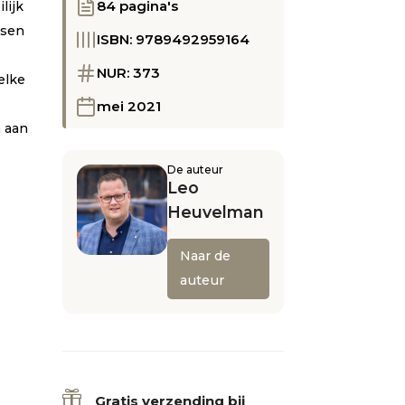
84 pagina's
lijk
tsen
ISBN: 9789492959164
NUR: 373
elke
mei 2021
 aan
De auteur
Leo
Heuvelman
Naar de
auteur

Gratis verzending bij