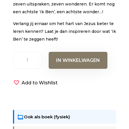
zeven uitspraken, zeven wonderen. Er komt nog
een achtste ‘Ik Ben’, een achtste wonder…!
Verlang jij ernaar om het hart van Jezus beter te
leren kennen? Laat je dan inspireren door wat ‘Ik
Ben’ te zeggen heeft!
Dit
IN WINKELWAGEN
is
Jezus
(e-
Add to Wishlist
book)
aantal
Ook als boek (fysiek)