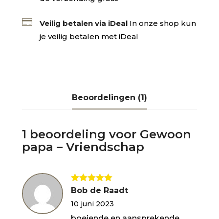

Veilig betalen via iDeal
In onze shop kun
je veilig betalen met iDeal
Beoordelingen (1)
1 beoordeling voor
Gewoon
papa – Vriendschap
Gewaardeerd
Bob de Raadt
5
uit 5
10 juni 2023
boeiende en aansprekende