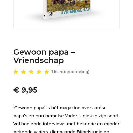
Gewoon papa –
Vriendschap
(
1
klantbeoordeling)
Gewaar
deerd
5.00
€
9,95
op 5
gebase
erd op
klant
‘Gewoon papa’ is hét magazine over aardse
waarder
ing
papa’s en hun hemelse Vader. Uniek in zijn soort.
Vol boeiende interviews met bekende en minder
bekende vaders, diepgaande Bijbelstudie en