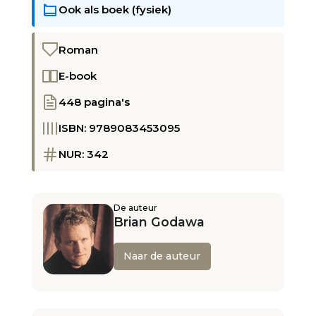
Ook als boek (fysiek)
aantal
Roman
E-book
448 pagina's
ISBN: 9789083453095
NUR: 342
De auteur
Brian Godawa
Naar de auteur