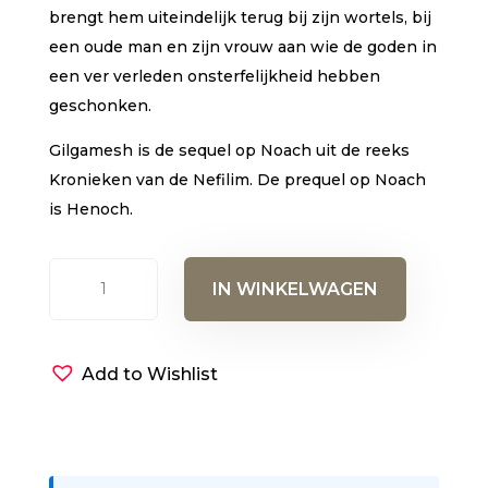
brengt hem uiteindelijk terug bij zijn wortels, bij
een oude man en zijn vrouw aan wie de goden in
een ver verleden onsterfelijkheid hebben
geschonken.
Gilgamesh is de sequel op Noach uit de reeks
Kronieken van de Nefilim. De prequel op Noach
is Henoch.
Gilgamesh
IN WINKELWAGEN
-
Kronieken
van
Add to Wishlist
de
Nefilim
(E-
boek)