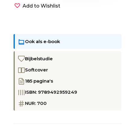
één!
Add to Wishlist
aantal
Ook als e-book
Bijbelstudie
Softcover
185 pagina's
ISBN: 9789492959249
NUR: 700