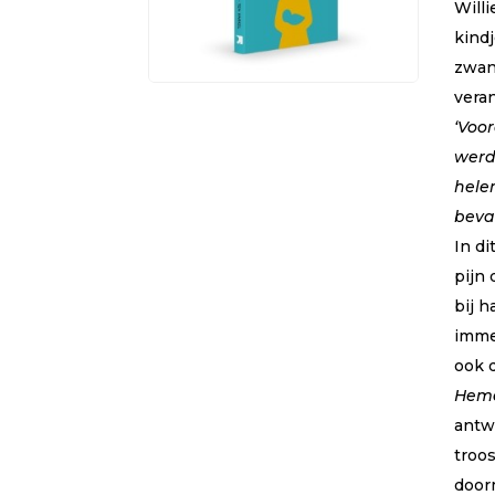
Will
wa
in
kindj
zwan
vera
‘Voo
werd
hele
beva
In d
pijn 
bij h
immen
ook 
Heme
antw
troos
door