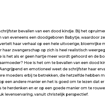
 schrijfster bevallen van een dood kindje. Bij het oprui
n van eveneens een doodgeboren Babytje, waardoor ze 
e vertelt haar verhaal op een hele uitvoerige, bloemrijk
r haar zwangerschap op zich is heel realistisch weerge
 is het als er geen hartje meer wordt gehoord en de bo
 baarmoeder? Hoe is het om te bevallen van een dood ki
angrijpend en emotioneel weet de schrijfster haar ervar
re moeders erbij te betrekken, die hetzelfde hebben 
op een andere manier en het is goed om te lezen dat e
 te herdenken en er op een goede manier om te rouwen
k levenservaring, vanuit christelijk perspectief.