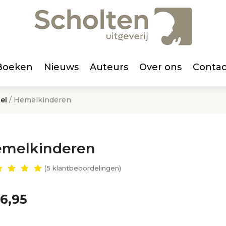
Boeken
Nieuws
Auteurs
Over ons
Contac
el
/ Hemelkinderen
melkinderen
(
5
klantbeoordelingen)
waar
erd
00
6,95
 5
ebase
d op
ant