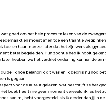
 wat goed om het hele proces te lezen van de zwangers
meegemaakt en moest af en toe een traantje wegpinken 
 toe, en haar man zei later dat het zijn werk als gynae
nt beter begeleiden. Hun zoontje heb ik nooit gekend,
n later hebben we het verdriet onderling kunnen delen m
idelijk hoe belangrijk dit was en ik begrijp nu nog be
een is gegaan.
espect voor de auteur gelezen, wat beschrijft ze het ge
 Het boek heeft me geen moment verveeld, ik las het zo
nnes aan mij hebt voorgesteld, als ik eerder dan jij in d