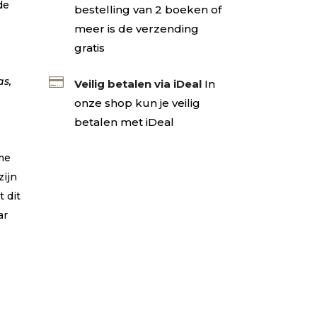
de
bestelling van 2 boeken of
meer is de verzending
gratis

as,
Veilig betalen via iDeal
In
onze shop kun je veilig
betalen met iDeal
rme
zijn
t dit
ar
.