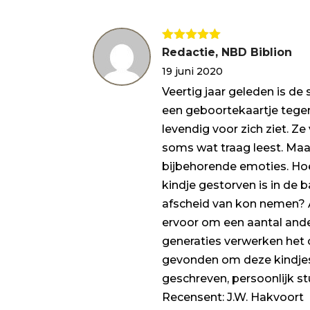
Gewaardeerd
Redactie, NBD Biblion
5
uit 5
19 juni 2020
Veertig jaar geleden is de
een geboortekaartje tege
levendig voor zich ziet. Z
soms wat traag leest. Maa
bijbehorende emoties. Hoe
kindje gestorven is in de
afscheid van kon nemen? A
ervoor om een aantal ande
generaties verwerken het 
gevonden om deze kindjes
geschreven, persoonlijk stu
Recensent: J.W. Hakvoort