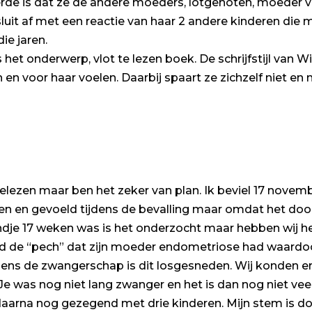
erde is dat ze de andere moeders, lotgenoten, moeder 
luit af met een reactie van haar 2 andere kinderen die m
ie jaren.
t onderwerp, vlot te lezen boek. De schrijfstijl van Will
jn en voor haar voelen. Daarbij spaart ze zichzelf niet e
elezen maar ben het zeker van plan. Ik beviel 17 novembe
n en gevoeld tijdens de bevalling maar omdat het doo
indje 17 weken was is het onderzocht maar hebben wij h
 de “pech” dat zijn moeder endometriose had waardoo
dens de zwangerschap is dit losgesneden. Wij konden e
Je was nog niet lang zwanger en het is dan nog niet vee
jn daarna nog gezegend met drie kinderen. Mijn stem is d