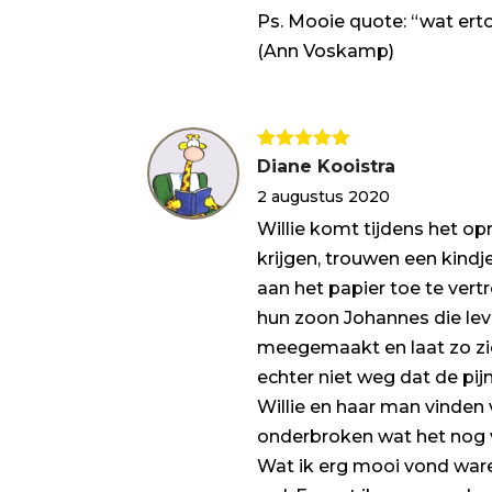
Ps. Mooie quote: “wat ertoe
(Ann Voskamp)
Gewaardeerd
Diane Kooistra
5
uit 5
2 augustus 2020
Willie komt tijdens het o
krijgen, trouwen een kindj
aan het papier toe te ver
hun zoon Johannes die le
meegemaakt en laat zo zie
echter niet weg dat de pij
Willie en haar man vinden 
onderbroken wat het nog 
Wat ik erg mooi vond waren 