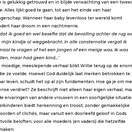
ie is gelukkig getrouwd en in blijde verwachting van een twee
arder
gen
e. Alles lijkt goed te gaan, tot aan het einde van haar
gerschap. Wanneer haar baby levenloos ter wereld komt
ndert haar droom in een nachtmerrie.
rdat ik goed en wel besefte dat de bevalling achter de rug w
 mijn kindje al weggebracht. In alle consternatie vergat ik
maal te vragen of het een jongen of een meisje was. Ik was
llen, maar had geen kind…’
it moedige, meeslepende verhaal blikt Willie terug op de eno
die ze voelde. Hoewel God duidelijk laat merken betrokken te 
aar leven, schudt het op al zijn fundamenten. Hoe ga je om me
se verdriet? Ze beschrijft niet alleen haar eigen verhaal, ma
de ervaringen van andere vrouwen in een soortgelijke situatie
lkinderen
biedt herkenning en troost, zonder gemakkelijke
oorden of clichés, maar vanuit een doorleefd geloof in Gods
tvolle beloften, voor alle moeders (en vaders) die hetzelfde
maken.