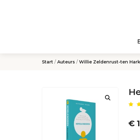
Start
/
Auteurs
/
Willie Zeldenrust-ten Hark
He
Ge
de
5.
€
1
op
g
er
kl