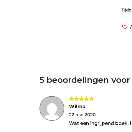
Tijde
5 beoordelingen voo
Gewaardeerd
Wilma
5
uit 5
22 mei 2020
Wat een ingrijpend boek. 