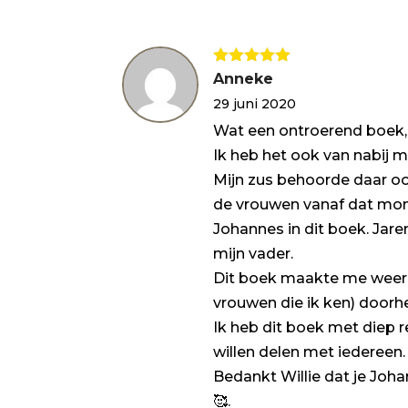
Gewaardeerd
Anneke
5
uit 5
29 juni 2020
Wat een ontroerend boek,
Ik heb het ook van nabij 
Mijn zus behoorde daar ook
de vrouwen vanaf dat mome
Johannes in dit boek. Jare
mijn vader.
Dit boek maakte me weer du
vrouwen die ik ken) doorh
Ik heb dit boek met diep r
willen delen met iedereen.
Bedankt Willie dat je Joha
🥰.