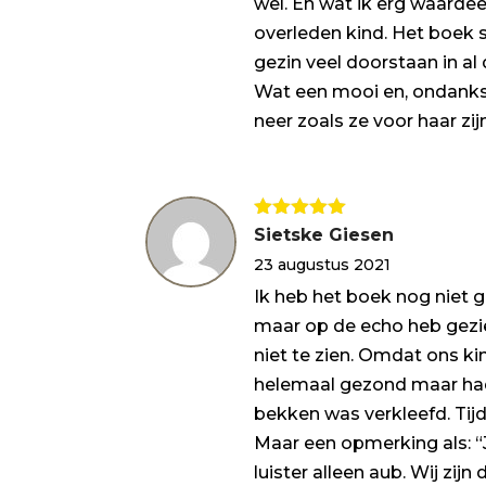
wel. En wat ik erg waarde
overleden kind. Het boek s
gezin veel doorstaan in al d
Wat een mooi en, ondanks he
neer zoals ze voor haar zi
Gewaardeerd
Sietske Giesen
5
uit 5
23 augustus 2021
Ik heb het boek nog niet g
maar op de echo heb gezie
niet te zien. Omdat ons k
helemaal gezond maar had
bekken was verkleefd. Tij
Maar een opmerking als: “
luister alleen aub. Wij zi