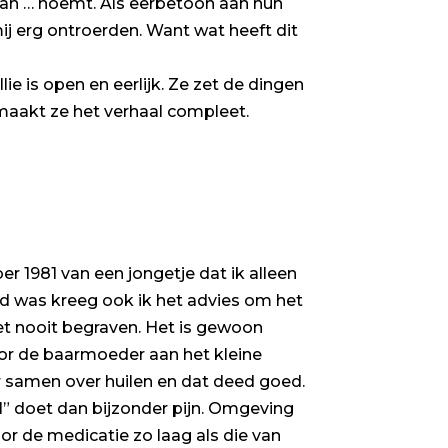
van … noemt. Als eerbetoon aan hun
ij erg ontroerden. Want wat heeft dit
ie is open en eerlijk. Ze zet de dingen
n maakt ze het verhaal compleet.
r 1981 van een jongetje dat ik alleen
d was kreeg ook ik het advies om het
et nooit begraven. Het is gewoon
r de baarmoeder aan het kleine
r samen over huilen en dat deed goed.
l” doet dan bijzonder pijn. Omgeving
oor de medicatie zo laag als die van