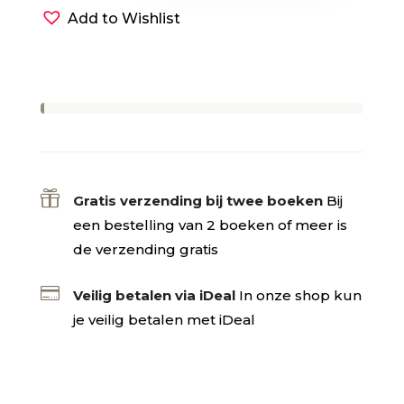
een
Add to Wishlist
ZOON
(luisterboek)
aantal

Gratis verzending bij twee boeken
Bij
een bestelling van 2 boeken of meer is
de verzending gratis

Veilig betalen via iDeal
In onze shop kun
je veilig betalen met iDeal