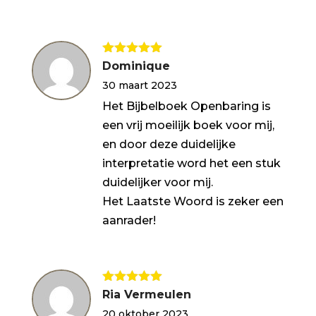
Gewaardeerd
Dominique
5
uit 5
30 maart 2023
Het Bijbelboek Openbaring is
een vrij moeilijk boek voor mij,
en door deze duidelijke
interpretatie word het een stuk
duidelijker voor mij.
Het Laatste Woord is zeker een
aanrader!
Gewaardeerd
Ria Vermeulen
5
uit 5
20 oktober 2023