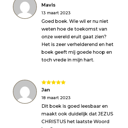
Gewaardeerd
Mavis
5
uit 5
13 maart 2023
Goed boek. Wie wil er nu niet
weten hoe de toekomst van
onze wereld eruit gaat zien?
Het is zeer verhelderend en het
boek geeft mij goede hoop en
toch vrede in mijn hart.
Gewaardeerd
Jan
5
uit 5
18 maart 2023
Dit boek is goed leesbaar en
maakt ook duidelijk dat JEZUS
CHRISTUS het laatste Woord