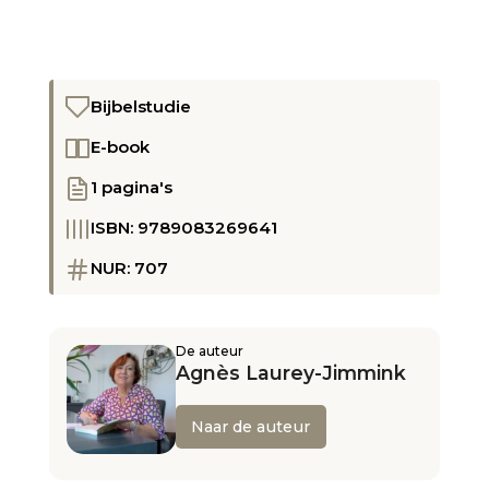
aantal
Bijbelstudie
E-book
1 pagina's
ISBN: 9789083269641
NUR: 707
De auteur
Agnès Laurey-Jimmink
Naar de auteur