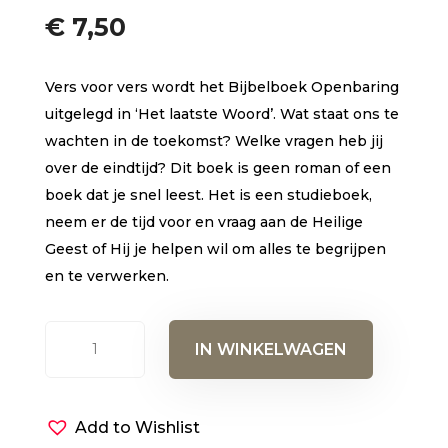
deerd
5.00
€
7,50
op 5
gebase
erd op
klant
Vers voor vers wordt het Bijbelboek Openbaring
waarder
ingen
uitgelegd in ‘Het laatste Woord’. Wat staat ons te
wachten in de toekomst? Welke vragen heb jij
over de eindtijd? Dit boek is geen roman of een
boek dat je snel leest. Het is een studieboek,
neem er de tijd voor en vraag aan de Heilige
Geest of Hij je helpen wil om alles te begrijpen
en te verwerken.
Het
IN WINKELWAGEN
laatste
woord
(E-
Add to Wishlist
book)