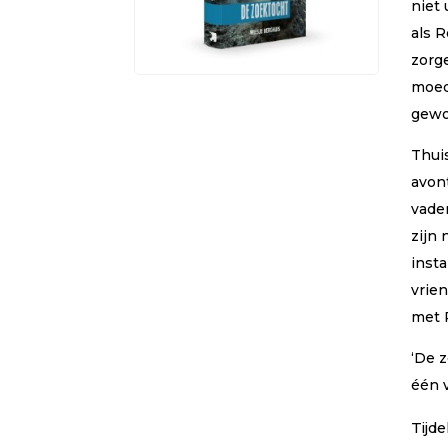
niet
als 
zorge
moed
gewoo
Thuis
avon
vade
zijn 
inst
vrie
met 
‘De z
één 
Tijde