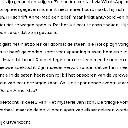
 uit zijn gedachten krijgen. Ze houden contact via WhatsApp, 
Roi op een gegeven moment niets meer hoort, maakt hij zich
n. Hij schrijft Anne-Maé een brief, maar krijgt antwoord van 
er dat ze weggelopen is. Roi besluit haar te gaan zoeken. Hij
n zeker dat ze in gevaar is.
 gaat het niet zo lekker doordat de steen, die Roi op zijn vori
tuur heeft gevonden, zorgt voor spanning tussen hem en zijn
r. Maar dat houdt Roi niet tegen om de steen mee te nemen 
nieuwe zoektocht. Zijn moeder vervult zonder dat ze het in ee
antie in de gaten heeft een rol bij het opsporen van de verdw
ndin van haar bezorgde zoon. Ga jij dit spannende avontuur aa
Roi en Anne-Maé?
oektocht’ is deel 2 van ‘Het mysterie van Ison’. De trilogie vo
verhaal, maar de delen kunnen apart van elkaar gelezen word
lijk uitverkocht