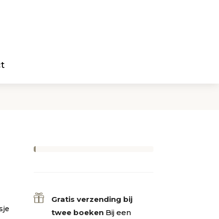
t

Gratis verzending bij
sje
twee boeken
Bij een