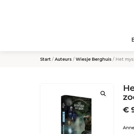
Start
/
Auteurs
/
Wiesje Berghuis
/ Het mys
He
zo
€
9
Anne