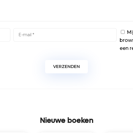
Mi
brows
een r
Nieuwe boeken