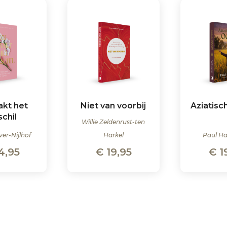
akt het
Niet van voorbij
Aziatisc
schil
Willie Zeldenrust-ten
ver-Nijlhof
Harkel
Paul H
4,95
€
19,95
€
1