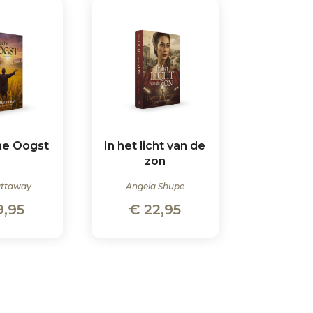
he Oogst
In het licht van de
zon
attaway
Angela Shupe
9,95
€
22,95