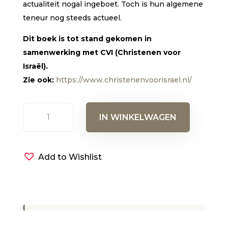
actualiteit nogal ingeboet. Toch is hun algemene
teneur nog steeds actueel.
Dit boek is tot stand gekomen in
samenwerking met CVI (Christenen voor
Israël).
Zie ook:
https://www.christenenvoorisrael.nl/
Israël
IN WINKELWAGEN
en
wij
(e-
Add to Wishlist
book)
aantal